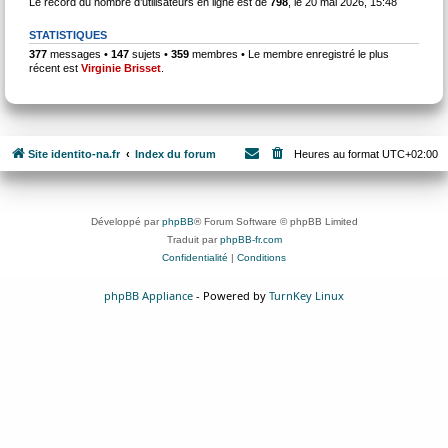
Le record du nombre d’utilisateurs en ligne est de
798
, le 20 mai 2026, 15:48
STATISTIQUES
377
messages •
147
sujets •
359
membres • Le membre enregistré le plus
récent est
Virginie Brisset
.
Site identito-na.fr
Index du forum
Heures au format
UTC+02:00
Développé par
phpBB
® Forum Software © phpBB Limited
Traduit par
phpBB-fr.com
Confidentialité
|
Conditions
phpBB Appliance
- Powered by
TurnKey Linux