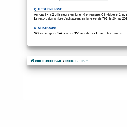
QUI EST EN LIGNE
Au total il y a
2
utilisateurs en ligne : 0 enregistré, 0 invisible et 2 i
Le record du nombre d’utilisateurs en ligne est de
798
, le 20 mai 20
STATISTIQUES
377
messages •
147
sujets •
359
membres • Le membre enregistré l
Site identito-na.fr
Index du forum