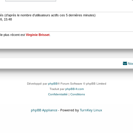
nvités (d’après le nombre d’utilisateurs actifs ces 5 dernières minutes)
26, 15:48
e plus récent est
Virginie Brisset
.
Nou
Développé par
phpBB
® Forum Software © phpBB Limited
Traduit par
phpBB-fr.com
Confidentialité
|
Conditions
phpBB Appliance
- Powered by
TurnKey Linux