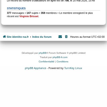
Le record du nombre d’utilisateurs en ligne est de
798
, le 20 mai 2026, 15:48
STATISTIQUES
377
messages •
147
sujets •
359
membres • Le membre enregistré le plus
récent est
Virginie Brisset
.
Site identito-na.fr
Index du forum
Heures au format
UTC+02:00
Développé par
phpBB
® Forum Software © phpBB Limited
Traduit par
phpBB-fr.com
Confidentialité
|
Conditions
phpBB Appliance
- Powered by
TurnKey Linux