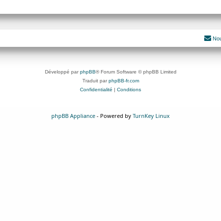
Nou
Développé par
phpBB
® Forum Software © phpBB Limited
Traduit par
phpBB-fr.com
Confidentialité
|
Conditions
phpBB Appliance
- Powered by
TurnKey Linux