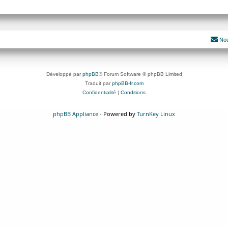
Nou
Développé par
phpBB
® Forum Software © phpBB Limited
Traduit par
phpBB-fr.com
Confidentialité
|
Conditions
phpBB Appliance
- Powered by
TurnKey Linux