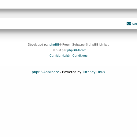
Nou
Développé par
phpBB
® Forum Software © phpBB Limited
Traduit par
phpBB-fr.com
Confidentialité
|
Conditions
phpBB Appliance
- Powered by
TurnKey Linux