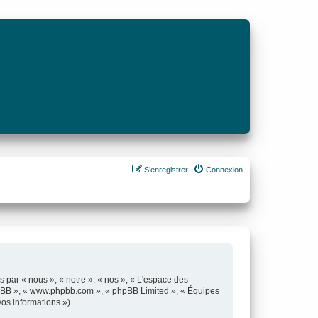
S’enregistrer
Connexion
s par « nous », « notre », « nos », « L'espace des
el phpBB », « www.phpbb.com », « phpBB Limited », « Équipes
vos informations »).