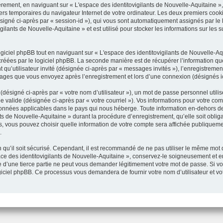
rement, en naviguant sur « L'espace des identitovigilants de Nouvelle-Aquitaine »,
hiers temporaires du navigateur Internet de votre ordinateur. Les deux premiers cooki
(désigné ci-après par « session-id »), qui vous sont automatiquement assignés par le
ilants de Nouvelle-Aquitaine » et est utilisé pour stocker les informations sur les 
ciel phpBB tout en naviguant sur « L'espace des identitovigilants de Nouvelle-Aqu
réées par le logiciel phpBB. La seconde manière est de récupérer l’information q
ant qu’utilisateur invité (désignée ci-après par « messages invités »), l’enregistreme
ssages que vous envoyez après l’enregistrement et lors d’une connexion (désignés i
désigné ci-après par « votre nom d’utilisateur »), un mot de passe personnel utili
e valide (désignée ci-après par « votre courriel »). Vos informations pour votre com
données applicables dans le pays qui nous héberge. Toute information en-dehors de 
ts de Nouvelle-Aquitaine » durant la procédure d’enregistrement, qu’elle soit obliga
as, vous pouvez choisir quelle information de votre compte sera affichée publiqueme
.
qu’il soit sécurisé. Cependant, il est recommandé de ne pas utiliser le même mot de
ce des identitovigilants de Nouvelle-Aquitaine », conservez-le soigneusement et 
 d’une tierce partie ne peut vous demander légitimement votre mot de passe. Si vou
ogiciel phpBB. Ce processus vous demandera de fournir votre nom d’utilisateur et vo