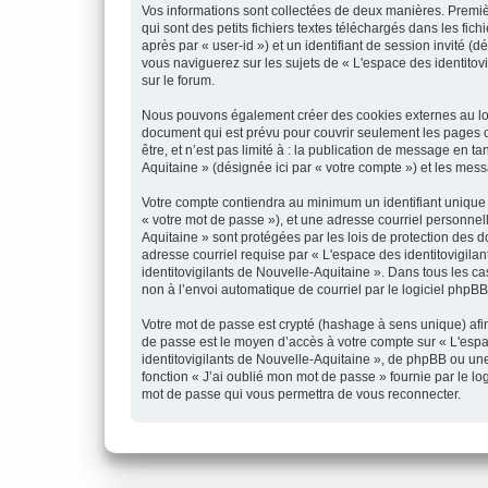
Vos informations sont collectées de deux manières. Premiè
qui sont des petits fichiers textes téléchargés dans les fic
après par « user-id ») et un identifiant de session invité 
vous naviguerez sur les sujets de « L'espace des identitovig
sur le forum.
Nous pouvons également créer des cookies externes au logi
document qui est prévu pour couvrir seulement les pages c
être, et n’est pas limité à : la publication de message en t
Aquitaine » (désignée ici par « votre compte ») et les me
Votre compte contiendra au minimum un identifiant unique (
« votre mot de passe »), et une adresse courriel personnell
Aquitaine » sont protégées par les lois de protection des 
adresse courriel requise par « L'espace des identitovigilan
identitovigilants de Nouvelle-Aquitaine ». Dans tous les c
non à l’envoi automatique de courriel par le logiciel phpBB
Votre mot de passe est crypté (hashage à sens unique) afin 
de passe est le moyen d’accès à votre compte sur « L'espa
identitovigilants de Nouvelle-Aquitaine », de phpBB ou une
fonction « J’ai oublié mon mot de passe » fournie par le l
mot de passe qui vous permettra de vous reconnecter.