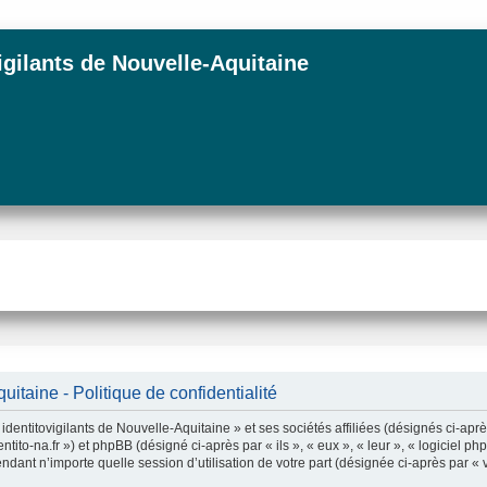
igilants de Nouvelle-Aquitaine
itaine - Politique de confidentialité
dentitovigilants de Nouvelle-Aquitaine » et ses sociétés affiliées (désignés ci-aprè
dentito-na.fr ») et phpBB (désigné ci-après par « ils », « eux », « leur », « logici
ndant n’importe quelle session d’utilisation de votre part (désignée ci-après par « 