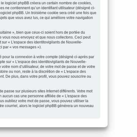
 le logiciel phpBB créera un certain nombre de cookies,
es ne contiennent qu’un identifiant utilisateur (désigné ci-
 logiciel phpBB. Un troisième cookie sera créé une fois que
sujets que vous avez lus, ce qui améliore votre navigation
itaine », bien que ceux-ci soient hors de portée du
ue vous nous envoyez et que nous collectons. Ceci peut
nt sur « L'espace des identitovigilants de Nouvelle-
ci par « vos messages »).
sé pour la connexion à votre compte (désigné ci-après par
pte sur « L'espace des identitovigilants de Nouvelle-
votre nom d’utilisateur, de votre mot de passe et de votre
toire ou non, reste à la discrétion de « L'espace des
nt. De plus, dans votre profil, vous pouvez souscrire ou
 passe sur plusieurs sites Internet différents. Votre mot
en aucun cas une personne affiliée de « L'espace des
s oubliez votre mot de passe, vous pouvez utiliser la
tre courriel, alors le logiciel phpBB générera un nouveau