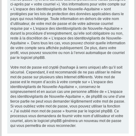
ci-après par « votre courriel »). Vos informations pour votre compte sur
« L'espace des identitovigilants de Nouvelle-Aquitaine » sont
protégées par les lois de protection des données applicables dans le
pays qui nous héberge. Toute information en-dehors de votre nom
d’utilisateur, de votre mot de passe et de votre adresse courriel
requise par « L'espace des identitovigilants de Nouvelle-Aquitaine »
durant la procédure d’enregistrement, qu’elle soit obligatoire ou non,
reste à la discrétion de « L'espace des identitovigilants de Nouvelle-
Aquitaine ». Dans tous les cas, vous pouvez choisir quelle information
de votre compte sera affichée publiquement. De plus, dans votre
profil, vous pouvez souscrire ou non à l’envoi automatique de courriel
par le logiciel phpBB.
Votre mot de passe est crypté (hashage à sens unique) afin qu’il soit
sécurisé. Cependant, il est recommandé de ne pas utiliser le même
mot de passe sur plusieurs sites Internet différents. Votre mot de
passe est le moyen d’accès à votre compte sur « L'espace des
identitovigilants de Nouvelle-Aquitaine », conservez-le
soigneusement et en aucun cas une personne affiliée de « L'espace
des identitovigilants de Nouvelle-Aquitaine », de phpBB ou une d’une
tierce partie ne peut vous demander légitimement votre mot de passe.
Si vous oubliez votre mot de passe, vous pouvez utiliser la fonction
« J’ai oublié mon mot de passe » fournie par le logiciel phpBB. Ce
processus vous demandera de fournir votre nom d’utilisateur et votre
courriel, alors le logiciel phpBB générera un nouveau mot de passe
qui vous permettra de vous reconnecter.