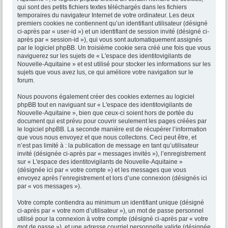
qui sont des petits fichiers textes téléchargés dans les fichiers
temporaires du navigateur Internet de votre ordinateur. Les deux
premiers cookies ne contiennent qu’un identifiant utilisateur (désigné
ci-après par « user-id ») et un identifiant de session invité (désigné ci-
après par « session-id »), qui vous sont automatiquement assignés
par le logiciel phpBB. Un troisième cookie sera créé une fois que vous
naviguerez sur les sujets de « L'espace des identitovigilants de
Nouvelle-Aquitaine » et est utilisé pour stocker les informations sur les
sujets que vous avez lus, ce qui améliore votre navigation sur le
forum.
Nous pouvons également créer des cookies externes au logiciel
phpBB tout en naviguant sur « L'espace des identitovigilants de
Nouvelle-Aquitaine », bien que ceux-ci soient hors de portée du
document qui est prévu pour couvrir seulement les pages créées par
le logiciel phpBB. La seconde manière est de récupérer l’information
que vous nous envoyez et que nous collectons. Ceci peut être, et
n’est pas limité à : la publication de message en tant qu’utilisateur
invité (désignée ci-après par « messages invités »), l’enregistrement
sur « L'espace des identitovigilants de Nouvelle-Aquitaine »
(désignée ici par « votre compte ») et les messages que vous
envoyez après l’enregistrement et lors d’une connexion (désignés ici
par « vos messages »).
Votre compte contiendra au minimum un identifiant unique (désigné
ci-après par « votre nom d’utilisateur »), un mot de passe personnel
utilisé pour la connexion à votre compte (désigné ci-après par « votre
mot de passe »), et une adresse courriel personnelle valide (désignée