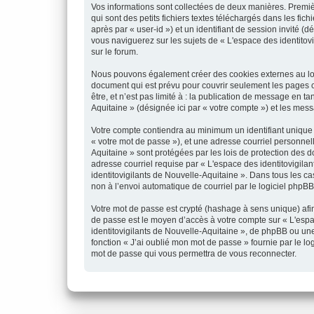
Vos informations sont collectées de deux manières. Premiè
qui sont des petits fichiers textes téléchargés dans les fic
après par « user-id ») et un identifiant de session invité 
vous naviguerez sur les sujets de « L'espace des identitovig
sur le forum.
Nous pouvons également créer des cookies externes au logi
document qui est prévu pour couvrir seulement les pages c
être, et n’est pas limité à : la publication de message en t
Aquitaine » (désignée ici par « votre compte ») et les me
Votre compte contiendra au minimum un identifiant unique (
« votre mot de passe »), et une adresse courriel personnell
Aquitaine » sont protégées par les lois de protection des 
adresse courriel requise par « L'espace des identitovigilan
identitovigilants de Nouvelle-Aquitaine ». Dans tous les c
non à l’envoi automatique de courriel par le logiciel phpBB
Votre mot de passe est crypté (hashage à sens unique) afin 
de passe est le moyen d’accès à votre compte sur « L'espa
identitovigilants de Nouvelle-Aquitaine », de phpBB ou une
fonction « J’ai oublié mon mot de passe » fournie par le l
mot de passe qui vous permettra de vous reconnecter.