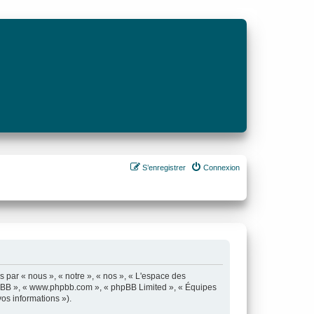
S’enregistrer
Connexion
s par « nous », « notre », « nos », « L'espace des
el phpBB », « www.phpbb.com », « phpBB Limited », « Équipes
vos informations »).