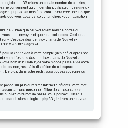
 le logiciel phpBB créera un certain nombre de cookies,
es ne contiennent qu’un identifiant utilisateur (désigné ci-
 logiciel phpBB. Un troisième cookie sera créé une fois que
sujets que vous avez lus, ce qui améliore votre navigation
itaine », bien que ceux-ci soient hors de portée du
ue vous nous envoyez et que nous collectons. Ceci peut
nt sur « L'espace des identitovigilants de Nouvelle-
ci par « vos messages »).
sé pour la connexion à votre compte (désigné ci-après par
pte sur « L'espace des identitovigilants de Nouvelle-
votre nom d’utilisateur, de votre mot de passe et de votre
toire ou non, reste à la discrétion de « L'espace des
nt. De plus, dans votre profil, vous pouvez souscrire ou
 passe sur plusieurs sites Internet différents. Votre mot
en aucun cas une personne affiliée de « L'espace des
s oubliez votre mot de passe, vous pouvez utiliser la
tre courriel, alors le logiciel phpBB générera un nouveau