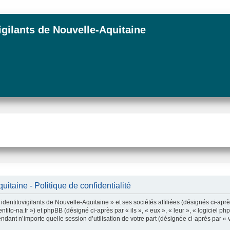
igilants de Nouvelle-Aquitaine
itaine - Politique de confidentialité
dentitovigilants de Nouvelle-Aquitaine » et ses sociétés affiliées (désignés ci-aprè
dentito-na.fr ») et phpBB (désigné ci-après par « ils », « eux », « leur », « logici
ndant n’importe quelle session d’utilisation de votre part (désignée ci-après par « 