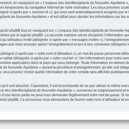
rement, en naviguant sur « L'espace des identitovigilants de Nouvelle-Aquitaine »,
hiers temporaires du navigateur Internet de votre ordinateur. Les deux premiers cooki
(désigné ci-après par « session-id »), qui vous sont automatiquement assignés par le
ilants de Nouvelle-Aquitaine » et est utilisé pour stocker les informations sur les 
ciel phpBB tout en naviguant sur « L'espace des identitovigilants de Nouvelle-Aqu
réées par le logiciel phpBB. La seconde manière est de récupérer l’information q
ant qu’utilisateur invité (désignée ci-après par « messages invités »), l’enregistreme
ssages que vous envoyez après l’enregistrement et lors d’une connexion (désignés i
désigné ci-après par « votre nom d’utilisateur »), un mot de passe personnel utili
e valide (désignée ci-après par « votre courriel »). Vos informations pour votre com
données applicables dans le pays qui nous héberge. Toute information en-dehors de 
ts de Nouvelle-Aquitaine » durant la procédure d’enregistrement, qu’elle soit obliga
as, vous pouvez choisir quelle information de votre compte sera affichée publiqueme
.
qu’il soit sécurisé. Cependant, il est recommandé de ne pas utiliser le même mot de
ce des identitovigilants de Nouvelle-Aquitaine », conservez-le soigneusement et 
 d’une tierce partie ne peut vous demander légitimement votre mot de passe. Si vou
ogiciel phpBB. Ce processus vous demandera de fournir votre nom d’utilisateur et vo