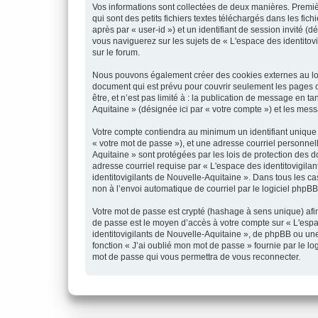
Vos informations sont collectées de deux manières. Premiè
qui sont des petits fichiers textes téléchargés dans les fic
après par « user-id ») et un identifiant de session invité 
vous naviguerez sur les sujets de « L'espace des identitovig
sur le forum.
Nous pouvons également créer des cookies externes au logi
document qui est prévu pour couvrir seulement les pages c
être, et n’est pas limité à : la publication de message en t
Aquitaine » (désignée ici par « votre compte ») et les me
Votre compte contiendra au minimum un identifiant unique (
« votre mot de passe »), et une adresse courriel personnell
Aquitaine » sont protégées par les lois de protection des 
adresse courriel requise par « L'espace des identitovigilan
identitovigilants de Nouvelle-Aquitaine ». Dans tous les c
non à l’envoi automatique de courriel par le logiciel phpBB
Votre mot de passe est crypté (hashage à sens unique) afin 
de passe est le moyen d’accès à votre compte sur « L'espa
identitovigilants de Nouvelle-Aquitaine », de phpBB ou une
fonction « J’ai oublié mon mot de passe » fournie par le l
mot de passe qui vous permettra de vous reconnecter.