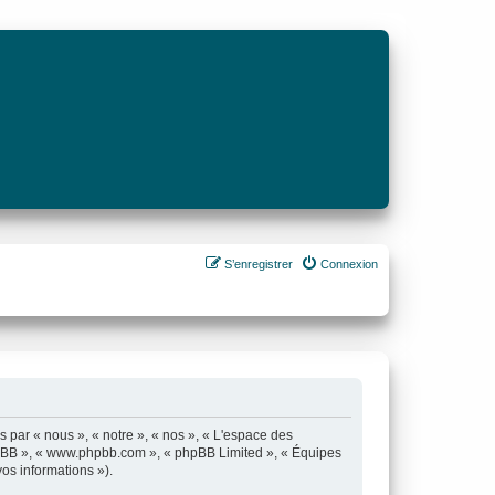
S’enregistrer
Connexion
s par « nous », « notre », « nos », « L'espace des
el phpBB », « www.phpbb.com », « phpBB Limited », « Équipes
vos informations »).