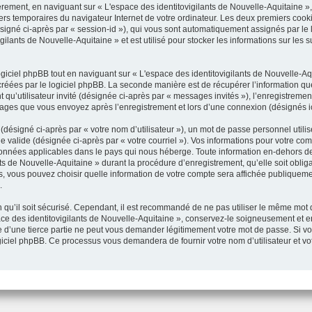
rement, en naviguant sur « L'espace des identitovigilants de Nouvelle-Aquitaine »,
hiers temporaires du navigateur Internet de votre ordinateur. Les deux premiers cooki
(désigné ci-après par « session-id »), qui vous sont automatiquement assignés par le
ilants de Nouvelle-Aquitaine » et est utilisé pour stocker les informations sur les 
ciel phpBB tout en naviguant sur « L'espace des identitovigilants de Nouvelle-Aqu
réées par le logiciel phpBB. La seconde manière est de récupérer l’information q
ant qu’utilisateur invité (désignée ci-après par « messages invités »), l’enregistreme
ssages que vous envoyez après l’enregistrement et lors d’une connexion (désignés i
désigné ci-après par « votre nom d’utilisateur »), un mot de passe personnel utili
e valide (désignée ci-après par « votre courriel »). Vos informations pour votre com
données applicables dans le pays qui nous héberge. Toute information en-dehors de 
ts de Nouvelle-Aquitaine » durant la procédure d’enregistrement, qu’elle soit obliga
as, vous pouvez choisir quelle information de votre compte sera affichée publiqueme
.
qu’il soit sécurisé. Cependant, il est recommandé de ne pas utiliser le même mot de
ce des identitovigilants de Nouvelle-Aquitaine », conservez-le soigneusement et 
 d’une tierce partie ne peut vous demander légitimement votre mot de passe. Si vou
ogiciel phpBB. Ce processus vous demandera de fournir votre nom d’utilisateur et vo