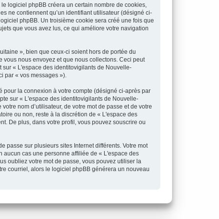
 le logiciel phpBB créera un certain nombre de cookies,
es ne contiennent qu’un identifiant utilisateur (désigné ci-
 logiciel phpBB. Un troisième cookie sera créé une fois que
sujets que vous avez lus, ce qui améliore votre navigation
itaine », bien que ceux-ci soient hors de portée du
ue vous nous envoyez et que nous collectons. Ceci peut
nt sur « L'espace des identitovigilants de Nouvelle-
ci par « vos messages »).
sé pour la connexion à votre compte (désigné ci-après par
pte sur « L'espace des identitovigilants de Nouvelle-
votre nom d’utilisateur, de votre mot de passe et de votre
toire ou non, reste à la discrétion de « L'espace des
nt. De plus, dans votre profil, vous pouvez souscrire ou
 passe sur plusieurs sites Internet différents. Votre mot
en aucun cas une personne affiliée de « L'espace des
s oubliez votre mot de passe, vous pouvez utiliser la
tre courriel, alors le logiciel phpBB générera un nouveau