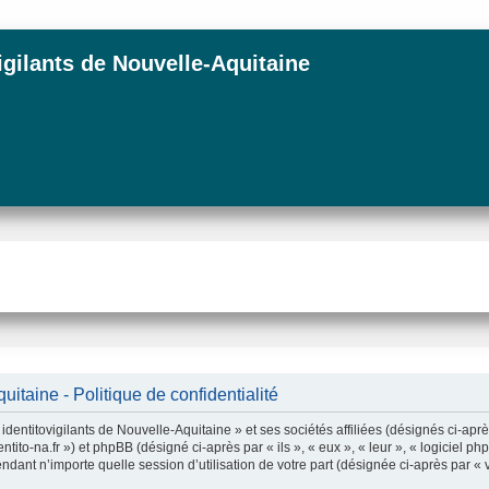
igilants de Nouvelle-Aquitaine
itaine - Politique de confidentialité
dentitovigilants de Nouvelle-Aquitaine » et ses sociétés affiliées (désignés ci-aprè
dentito-na.fr ») et phpBB (désigné ci-après par « ils », « eux », « leur », « logici
ndant n’importe quelle session d’utilisation de votre part (désignée ci-après par « 