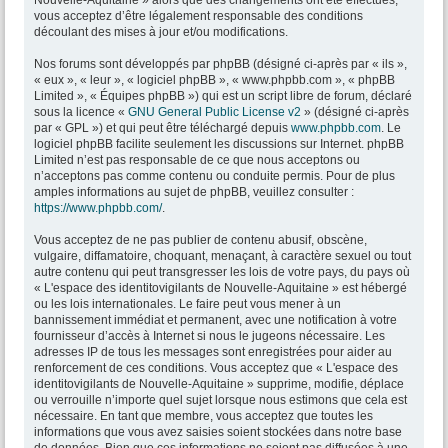
Nouvelle-Aquitaine » alors que des changements ont été effectués,
vous acceptez d’être légalement responsable des conditions
découlant des mises à jour et/ou modifications.
Nos forums sont développés par phpBB (désigné ci-après par « ils »,
« eux », « leur », « logiciel phpBB », « www.phpbb.com », « phpBB
Limited », « Équipes phpBB ») qui est un script libre de forum, déclaré
sous la licence «
GNU General Public License v2
» (désigné ci-après
par « GPL ») et qui peut être téléchargé depuis
www.phpbb.com
. Le
logiciel phpBB facilite seulement les discussions sur Internet. phpBB
Limited n’est pas responsable de ce que nous acceptons ou
n’acceptons pas comme contenu ou conduite permis. Pour de plus
amples informations au sujet de phpBB, veuillez consulter :
https://www.phpbb.com/
.
Vous acceptez de ne pas publier de contenu abusif, obscène,
vulgaire, diffamatoire, choquant, menaçant, à caractère sexuel ou tout
autre contenu qui peut transgresser les lois de votre pays, du pays où
« L'espace des identitovigilants de Nouvelle-Aquitaine » est hébergé
ou les lois internationales. Le faire peut vous mener à un
bannissement immédiat et permanent, avec une notification à votre
fournisseur d’accès à Internet si nous le jugeons nécessaire. Les
adresses IP de tous les messages sont enregistrées pour aider au
renforcement de ces conditions. Vous acceptez que « L'espace des
identitovigilants de Nouvelle-Aquitaine » supprime, modifie, déplace
ou verrouille n’importe quel sujet lorsque nous estimons que cela est
nécessaire. En tant que membre, vous acceptez que toutes les
informations que vous avez saisies soient stockées dans notre base