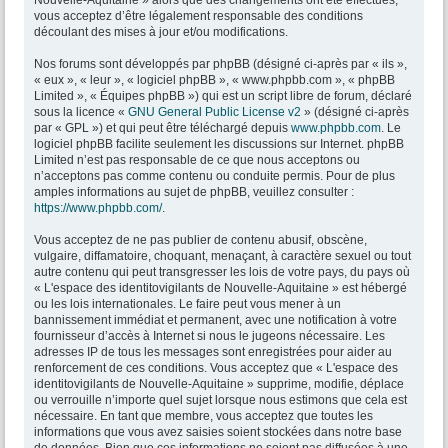
Nouvelle-Aquitaine » alors que des changements ont été effectués,
vous acceptez d’être légalement responsable des conditions
découlant des mises à jour et/ou modifications.
Nos forums sont développés par phpBB (désigné ci-après par « ils »,
« eux », « leur », « logiciel phpBB », « www.phpbb.com », « phpBB
Limited », « Équipes phpBB ») qui est un script libre de forum, déclaré
sous la licence «
GNU General Public License v2
» (désigné ci-après
par « GPL ») et qui peut être téléchargé depuis
www.phpbb.com
. Le
logiciel phpBB facilite seulement les discussions sur Internet. phpBB
Limited n’est pas responsable de ce que nous acceptons ou
n’acceptons pas comme contenu ou conduite permis. Pour de plus
amples informations au sujet de phpBB, veuillez consulter :
https://www.phpbb.com/
.
Vous acceptez de ne pas publier de contenu abusif, obscène,
vulgaire, diffamatoire, choquant, menaçant, à caractère sexuel ou tout
autre contenu qui peut transgresser les lois de votre pays, du pays où
« L'espace des identitovigilants de Nouvelle-Aquitaine » est hébergé
ou les lois internationales. Le faire peut vous mener à un
bannissement immédiat et permanent, avec une notification à votre
fournisseur d’accès à Internet si nous le jugeons nécessaire. Les
adresses IP de tous les messages sont enregistrées pour aider au
renforcement de ces conditions. Vous acceptez que « L'espace des
identitovigilants de Nouvelle-Aquitaine » supprime, modifie, déplace
ou verrouille n’importe quel sujet lorsque nous estimons que cela est
nécessaire. En tant que membre, vous acceptez que toutes les
informations que vous avez saisies soient stockées dans notre base