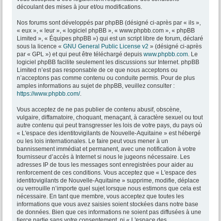
découlant des mises à jour et/ou modifications.
Nos forums sont développés par phpBB (désigné ci-après par « ils »,
« eux », « leur », « logiciel phpBB », « www.phpbb.com », « phpBB
Limited », « Équipes phpBB ») qui est un script libre de forum, déclaré
sous la licence «
GNU General Public License v2
» (désigné ci-après
par « GPL ») et qui peut être téléchargé depuis
www.phpbb.com
. Le
logiciel phpBB facilite seulement les discussions sur Internet. phpBB
Limited n’est pas responsable de ce que nous acceptons ou
n’acceptons pas comme contenu ou conduite permis. Pour de plus
amples informations au sujet de phpBB, veuillez consulter :
https://www.phpbb.com/
.
Vous acceptez de ne pas publier de contenu abusif, obscène,
vulgaire, diffamatoire, choquant, menaçant, à caractère sexuel ou tout
autre contenu qui peut transgresser les lois de votre pays, du pays où
« L'espace des identitovigilants de Nouvelle-Aquitaine » est hébergé
ou les lois internationales. Le faire peut vous mener à un
bannissement immédiat et permanent, avec une notification à votre
fournisseur d’accès à Internet si nous le jugeons nécessaire. Les
adresses IP de tous les messages sont enregistrées pour aider au
renforcement de ces conditions. Vous acceptez que « L'espace des
identitovigilants de Nouvelle-Aquitaine » supprime, modifie, déplace
ou verrouille n’importe quel sujet lorsque nous estimons que cela est
nécessaire. En tant que membre, vous acceptez que toutes les
informations que vous avez saisies soient stockées dans notre base
de données. Bien que ces informations ne soient pas diffusées à une
tierce partie sans votre consentement, ni « L'espace des