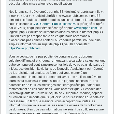
découlant des mises à jour et/ou modifications.
Nos forums sont développés par phpBB (désigné ci-après par « ils »,
« eux », « leur », « logiciel phpBB », « www.phpbb.com », « phpBB
Limited », « Équipes phpBB ») qui est un script libre de forum, déclaré
sous la licence «
GNU General Public License v2
» (désigné ci-après
par « GPL ») et qui peut être téléchargé depuis
www.phpbb.com
. Le
logiciel phpBB facilite seulement les discussions sur Internet. phpBB
Limited n’est pas responsable de ce que nous acceptons ou
n’acceptons pas comme contenu ou conduite permis. Pour de plus
amples informations au sujet de phpBB, veuillez consulter :
https://www.phpbb.com/
.
Vous acceptez de ne pas publier de contenu abusif, obscène,
vulgaire, diffamatoire, choquant, menaçant, à caractère sexuel ou tout
autre contenu qui peut transgresser les lois de votre pays, du pays où
« L'espace des identitovigilants de Nouvelle-Aquitaine » est hébergé
ou les lois internationales. Le faire peut vous mener à un
bannissement immédiat et permanent, avec une notification à votre
fournisseur d’accès à Internet si nous le jugeons nécessaire. Les
adresses IP de tous les messages sont enregistrées pour aider au
renforcement de ces conditions. Vous acceptez que « L'espace des
identitovigilants de Nouvelle-Aquitaine » supprime, modifie, déplace
ou verrouille n’importe quel sujet lorsque nous estimons que cela est
nécessaire. En tant que membre, vous acceptez que toutes les
informations que vous avez saisies soient stockées dans notre base
de données. Bien que ces informations ne soient pas diffusées à une
tierce partie sans votre consentement, ni « L'espace des