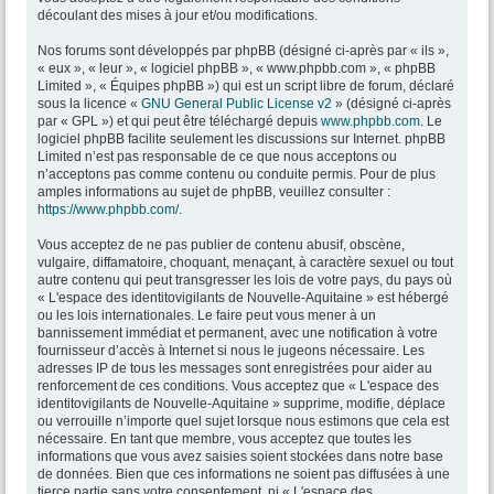
découlant des mises à jour et/ou modifications.
Nos forums sont développés par phpBB (désigné ci-après par « ils »,
« eux », « leur », « logiciel phpBB », « www.phpbb.com », « phpBB
Limited », « Équipes phpBB ») qui est un script libre de forum, déclaré
sous la licence «
GNU General Public License v2
» (désigné ci-après
par « GPL ») et qui peut être téléchargé depuis
www.phpbb.com
. Le
logiciel phpBB facilite seulement les discussions sur Internet. phpBB
Limited n’est pas responsable de ce que nous acceptons ou
n’acceptons pas comme contenu ou conduite permis. Pour de plus
amples informations au sujet de phpBB, veuillez consulter :
https://www.phpbb.com/
.
Vous acceptez de ne pas publier de contenu abusif, obscène,
vulgaire, diffamatoire, choquant, menaçant, à caractère sexuel ou tout
autre contenu qui peut transgresser les lois de votre pays, du pays où
« L'espace des identitovigilants de Nouvelle-Aquitaine » est hébergé
ou les lois internationales. Le faire peut vous mener à un
bannissement immédiat et permanent, avec une notification à votre
fournisseur d’accès à Internet si nous le jugeons nécessaire. Les
adresses IP de tous les messages sont enregistrées pour aider au
renforcement de ces conditions. Vous acceptez que « L'espace des
identitovigilants de Nouvelle-Aquitaine » supprime, modifie, déplace
ou verrouille n’importe quel sujet lorsque nous estimons que cela est
nécessaire. En tant que membre, vous acceptez que toutes les
informations que vous avez saisies soient stockées dans notre base
de données. Bien que ces informations ne soient pas diffusées à une
tierce partie sans votre consentement, ni « L'espace des