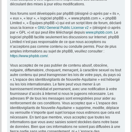
découlant des mises à jour et/ou modifications.
Nos forums sont développés par phpBB (désigné ci-après par « ils »,
« eux », « leur », « logiciel phpBB », « www.phpbb.com », « phpBB
Limited », « Équipes phpBB ») qui est un script libre de forum, déclaré
sous la licence «
GNU General Public License v2
» (désigné ci-après
par « GPL ») et qui peut être téléchargé depuis
www.phpbb.com
. Le
logiciel phpBB facilite seulement les discussions sur Internet. phpBB
Limited n’est pas responsable de ce que nous acceptons ou
n’acceptons pas comme contenu ou conduite permis. Pour de plus
amples informations au sujet de phpBB, veuillez consulter :
https://www.phpbb.com/
.
Vous acceptez de ne pas publier de contenu abusif, obscène,
vulgaire, diffamatoire, choquant, menaçant, à caractère sexuel ou tout
autre contenu qui peut transgresser les lois de votre pays, du pays où
« L'espace des identitovigilants de Nouvelle-Aquitaine » est hébergé
ou les lois internationales. Le faire peut vous mener à un
bannissement immédiat et permanent, avec une notification à votre
fournisseur d’accès à Internet si nous le jugeons nécessaire. Les
adresses IP de tous les messages sont enregistrées pour aider au
renforcement de ces conditions. Vous acceptez que « L'espace des
identitovigilants de Nouvelle-Aquitaine » supprime, modifie, déplace
ou verrouille n’importe quel sujet lorsque nous estimons que cela est
nécessaire. En tant que membre, vous acceptez que toutes les
informations que vous avez saisies soient stockées dans notre base
de données. Bien que ces informations ne soient pas diffusées à une
tierce partie sans votre consentement, ni « L'espace des