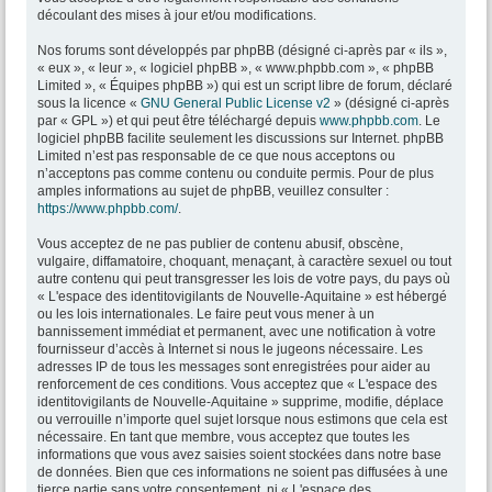
découlant des mises à jour et/ou modifications.
Nos forums sont développés par phpBB (désigné ci-après par « ils »,
« eux », « leur », « logiciel phpBB », « www.phpbb.com », « phpBB
Limited », « Équipes phpBB ») qui est un script libre de forum, déclaré
sous la licence «
GNU General Public License v2
» (désigné ci-après
par « GPL ») et qui peut être téléchargé depuis
www.phpbb.com
. Le
logiciel phpBB facilite seulement les discussions sur Internet. phpBB
Limited n’est pas responsable de ce que nous acceptons ou
n’acceptons pas comme contenu ou conduite permis. Pour de plus
amples informations au sujet de phpBB, veuillez consulter :
https://www.phpbb.com/
.
Vous acceptez de ne pas publier de contenu abusif, obscène,
vulgaire, diffamatoire, choquant, menaçant, à caractère sexuel ou tout
autre contenu qui peut transgresser les lois de votre pays, du pays où
« L'espace des identitovigilants de Nouvelle-Aquitaine » est hébergé
ou les lois internationales. Le faire peut vous mener à un
bannissement immédiat et permanent, avec une notification à votre
fournisseur d’accès à Internet si nous le jugeons nécessaire. Les
adresses IP de tous les messages sont enregistrées pour aider au
renforcement de ces conditions. Vous acceptez que « L'espace des
identitovigilants de Nouvelle-Aquitaine » supprime, modifie, déplace
ou verrouille n’importe quel sujet lorsque nous estimons que cela est
nécessaire. En tant que membre, vous acceptez que toutes les
informations que vous avez saisies soient stockées dans notre base
de données. Bien que ces informations ne soient pas diffusées à une
tierce partie sans votre consentement, ni « L'espace des