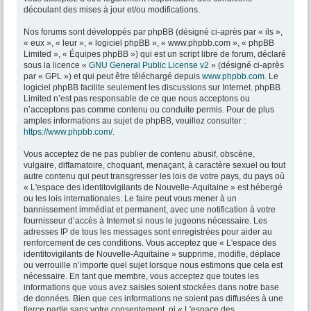
découlant des mises à jour et/ou modifications.
Nos forums sont développés par phpBB (désigné ci-après par « ils »,
« eux », « leur », « logiciel phpBB », « www.phpbb.com », « phpBB
Limited », « Équipes phpBB ») qui est un script libre de forum, déclaré
sous la licence «
GNU General Public License v2
» (désigné ci-après
par « GPL ») et qui peut être téléchargé depuis
www.phpbb.com
. Le
logiciel phpBB facilite seulement les discussions sur Internet. phpBB
Limited n’est pas responsable de ce que nous acceptons ou
n’acceptons pas comme contenu ou conduite permis. Pour de plus
amples informations au sujet de phpBB, veuillez consulter :
https://www.phpbb.com/
.
Vous acceptez de ne pas publier de contenu abusif, obscène,
vulgaire, diffamatoire, choquant, menaçant, à caractère sexuel ou tout
autre contenu qui peut transgresser les lois de votre pays, du pays où
« L'espace des identitovigilants de Nouvelle-Aquitaine » est hébergé
ou les lois internationales. Le faire peut vous mener à un
bannissement immédiat et permanent, avec une notification à votre
fournisseur d’accès à Internet si nous le jugeons nécessaire. Les
adresses IP de tous les messages sont enregistrées pour aider au
renforcement de ces conditions. Vous acceptez que « L'espace des
identitovigilants de Nouvelle-Aquitaine » supprime, modifie, déplace
ou verrouille n’importe quel sujet lorsque nous estimons que cela est
nécessaire. En tant que membre, vous acceptez que toutes les
informations que vous avez saisies soient stockées dans notre base
de données. Bien que ces informations ne soient pas diffusées à une
tierce partie sans votre consentement, ni « L'espace des