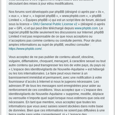
découlant des mises à jour et/ou modifications.
Nos forums sont développés par phpBB (désigné ci-après par « ils »,
« eux », « leur », « logiciel phpBB », « www.phpbb.com », « phpBB
Limited », « Équipes phpBB ») qui est un script libre de forum, déclaré
sous la licence «
GNU General Public License v2
» (désigné ci-après
par « GPL ») et qui peut être téléchargé depuis
www.phpbb.com
. Le
logiciel phpBB facilite seulement les discussions sur Internet. phpBB
Limited n’est pas responsable de ce que nous acceptons ou
n’acceptons pas comme contenu ou conduite permis. Pour de plus
amples informations au sujet de phpBB, veuillez consulter :
https://www.phpbb.com/
.
Vous acceptez de ne pas publier de contenu abusif, obscène,
vulgaire, diffamatoire, choquant, menaçant, à caractère sexuel ou tout
autre contenu qui peut transgresser les lois de votre pays, du pays où
« L'espace des identitovigilants de Nouvelle-Aquitaine » est hébergé
ou les lois internationales. Le faire peut vous mener à un
bannissement immédiat et permanent, avec une notification à votre
fournisseur d’accès à Internet si nous le jugeons nécessaire. Les
adresses IP de tous les messages sont enregistrées pour aider au
renforcement de ces conditions. Vous acceptez que « L'espace des
identitovigilants de Nouvelle-Aquitaine » supprime, modifie, déplace
ou verrouille n’importe quel sujet lorsque nous estimons que cela est
nécessaire. En tant que membre, vous acceptez que toutes les
informations que vous avez saisies soient stockées dans notre base
de données. Bien que ces informations ne soient pas diffusées à une
tierce partie sans votre consentement, ni « L'espace des